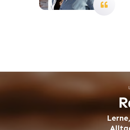
R
Lerne
Allta