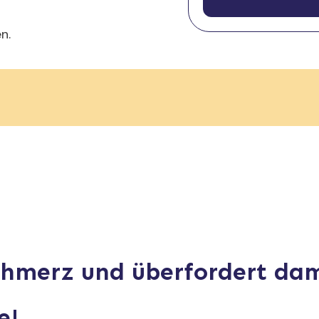
n.
chmerz und überfordert da
e!