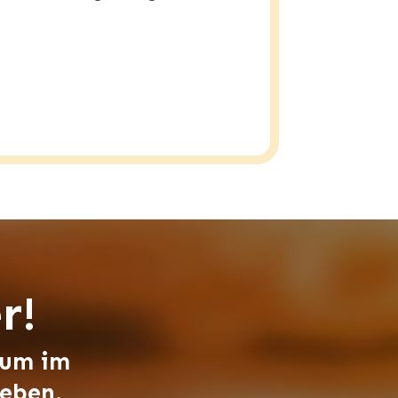
2
r!
 um im
leben.