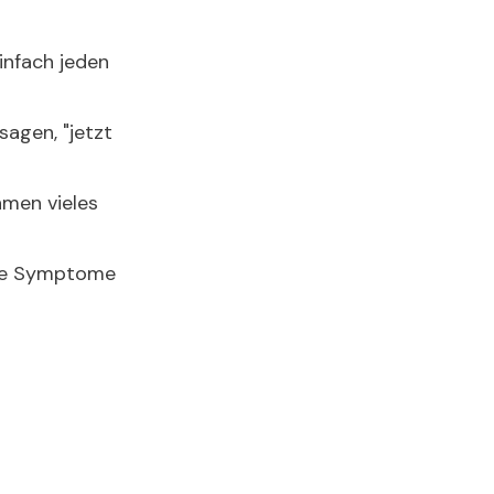
infach jeden
agen, "jetzt
hmen vieles
iche Symptome