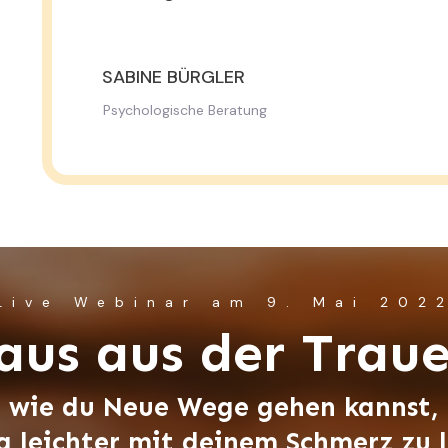
SABINE BÜRGLER
Psychologische Beratung
Live Webinar am 9. Mai 202
aus aus der Traue
, wie du Neue Wege gehen kannst,
g leichter mit deinem Schmerz zu 